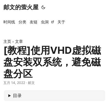
邮文的萤火屋
时间线
分类
友链
虫洞
关于
主页
文章
»
[教程]使用VHD虚拟磁
盘安装双系统，避免磁
盘分区
五月 14, 2022
· 邮文
目录